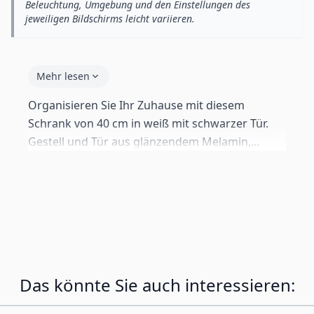
Beleuchtung, Umgebung und den Einstellungen des
jeweiligen Bildschirms leicht variieren.
Mehr lesen
Organisieren Sie Ihr Zuhause mit diesem
Schrank von 40 cm in weiß mit schwarzer Tür.
Gestell und Tür aus glänzendem Melamin,
innere Böden aus Melamin. Push-click-System
ohne Griffe. Ideal für Wohnzimmer,
Schlafzimmer oder Flur. Mit Standard-Füßen von
2 cm geliefert. Inklusive aller Wandbeschläge,
um es aufzuhängen, falls Sie das bevorzugen.
Das könnte Sie auch interessieren: