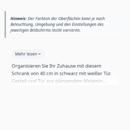
Hinweis:
Der Farbton der Oberflächen kann je nach
Beleuchtung, Umgebung und den Einstellungen des
jeweiligen Bildschirms leicht variieren.
Mehr lesen
Organisieren Sie Ihr Zuhause mit diesem
Schrank von 40 cm in schwarz mit weißer Tür.
Gestell und Tür aus glänzendem Melamin,
innere Böden aus Melamin. Push-click-System
ohne Griffe. Ideal für Wohnzimmer,
Schlafzimmer oder Flur. Mit 12 cm
Aluminiumfüßen geliefert. Inklusive
Wandbeschlägen und Standard-Füßen von 2 cm
als Alternativen.