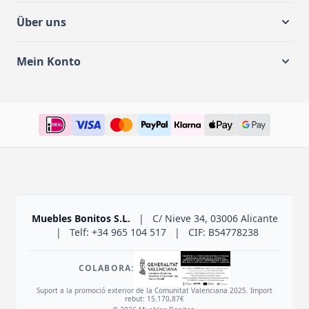
Über uns
Mein Konto
Muebles Bonitos S.L.
|
C/ Nieve 34, 03006 Alicante
|
Telf: +34 965 104 517
|
CIF: B54778238
COLABORA:
Suport a la promoció exterior de la Comunitat Valenciana 2025. Import
rebut: 15.170,87€