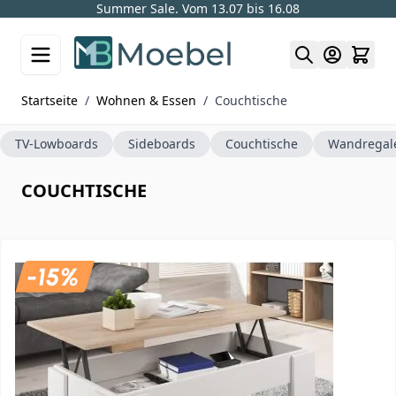
Summer Sale. Vom 13.07 bis 16.08
Skip to Content
Startseite
/
Wohnen & Essen
/
Couchtische
TV-Lowboards
Sideboards
Couchtische
Wandregal
COUCHTISCHE