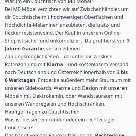
Warum ein Couchtisch von MB Möbel?
Bei MB Möbel verzichten wir auf Zwischenhändler, um
dir Couchtische mit hochwertigen Oberflächen und
Hochdichte-Melaminen anzubieten, die kratz- und
fleckenresistent sind. Der Kauf in unserem Online-
Shop ist sicher und unkompliziert: Du profitierst von
3
Jahren Garantie
, verschiedenen
Zahlungsmöglichkeiten – darunter die zinslose
Ratenzahlung mit
Klarna
– und kostenlosem Versand
nach Deutschland und Österreich innerhalb von
3 bis
6 Werktagen
. Entdecke außerdem mehr Stauraum mit
unseren
Sideboards
, Wärme und Design mit unseren
Möbeln mit Elektrokamin
, oder Wandstauraum mit
unseren
Wandregalen
und
Hochschränken
.
Häufige Fragen zu Couchtischen
Was ist besser: ein runder oder ein rechteckiger
Couchtisch?
Das hängt von der Raumaufteilung ab.
Rechteckige