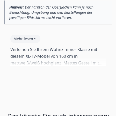
Hinweis:
Der Farbton der Oberflächen kann je nach
Beleuchtung, Umgebung und den Einstellungen des
jeweiligen Bildschirms leicht variieren.
Mehr lesen
Verleihen Sie Ihrem Wohnzimmer Klasse mit
diesem XL-TV-Möbel von 160 cm in
mattweiß/weiß hochglanz. Mattes Gestell mit
echten Hochglanz-Türen — ein auffälliger
Kontrast. Push-click-System ohne Griffe. Teil der
Nora-Serie. Dieses Modell steht standardmäßig
auf 2 cm Füßen, aber alle Wandbeschläge sind
ebenfalls dabei.
Das könnte Sie auch interessieren: