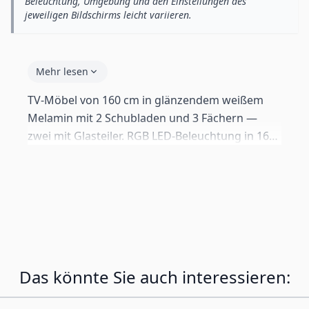
Beleuchtung, Umgebung und den Einstellungen des
jeweiligen Bildschirms leicht variieren.
Mehr lesen
TV-Möbel von 160 cm in glänzendem weißem
Melamin mit 2 Schubladen und 3 Fächern —
zwei mit Glasteiler. RGB LED-Beleuchtung in 16
Farben mit Fernbedienung (Batterie nicht
enthalten). Perforierbare Rückwand für
Kabelmanagement. Lieferung in 2 Kartons.
Das könnte Sie auch interessieren: