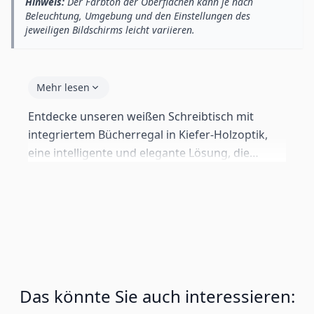
Hinweis:
Der Farbton der Oberflächen kann je nach
Beleuchtung, Umgebung und den Einstellungen des
jeweiligen Bildschirms leicht variieren.
Mehr lesen
Entdecke unseren weißen Schreibtisch mit
integriertem Bücherregal in Kiefer-Holzoptik,
eine intelligente und elegante Lösung, die
modernes Design mit maximaler Funktionalität
verbindet. Dieser Schreibtisch mit Bücherregal
ist perfekt für Kinderzimmer, kleine
Arbeitsbereiche oder als Beistelltisch im
Wohnzimmer. Das Zusammenspiel der Wärme
des Holzes mit der Helligkeit des Melamins
schafft einen anspruchsvollen Kontrast, der zu
Das könnte Sie auch interessieren:
jeder Einrichtung passt. Die 10 Stauraumfächer