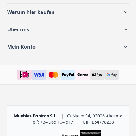
Warum hier kaufen
Über uns
Mein Konto
Muebles Bonitos S.L.
|
C/ Nieve 34, 03006 Alicante
|
Telf: +34 965 104 517
|
CIF: B54778238