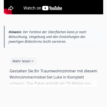
Hinweis:
Der Farbton der Oberflächen kann je nach
Beleuchtung, Umgebung und den Einstellungen des
jeweiligen Bildschirms leicht variieren.
Mehr lesen
Gestalten Sie Ihr Traumwohnzimmer mit diesem
Wohnzimmermöbel-Set Luke in Komplett
schwarz. Das Paket enthält ein TV-Möbel von
100 cm, 1 Hängevitrine mit 165 cm Höhe und ein
Set aus 2 dekorativen Wandregalen. Alle Module
können an der Wand montiert oder mit den