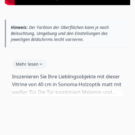
Hinweis:
Der Farbton der Oberflächen kann je nach
Beleuchtung, Umgebung und den Einstellungen des
jeweiligen Bildschirms leicht variieren.
Mehr lesen
Inszenieren Sie Ihre Lieblingsobjekte mit dieser
Vitrine von 40 cm in Sonoma-Holzoptik matt mit
weißer Tür. Die Tür kombiniert Melamin und
Methacrylat für einen eleganten Einblick ins
Innere. Glasböden mit blauer LED-Beleuchtung
— Ein/Aus-Schalter, Netzanschluss, Öffnungen
bereits vorhanden (max. 2 kg pro Boden). Push-
click-System ohne Griffe. Mit Standard-Füßen