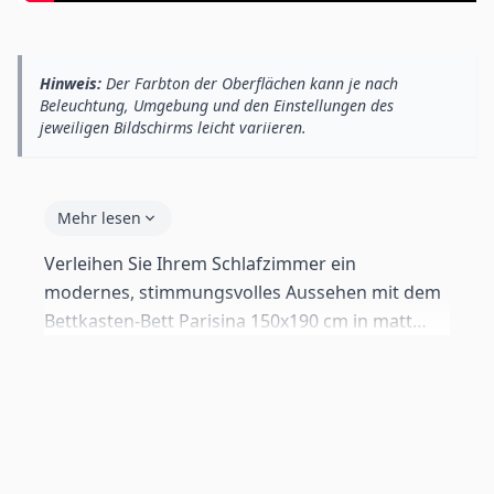
Hinweis:
Der Farbton der Oberflächen kann je nach
Beleuchtung, Umgebung und den Einstellungen des
jeweiligen Bildschirms leicht variieren.
Mehr lesen
Verleihen Sie Ihrem Schlafzimmer ein
modernes, stimmungsvolles Aussehen mit dem
Bettkasten-Bett Parisina 150x190 cm in matt
schwarz. Die integrierte RGB LED-Beleuchtung
im Kopfteil ermöglicht die Auswahl aus 16
Farben für die perfekte Atmosphäre. Dank des
Stauraums unter der Matratze bleibt das
Schlafzimmer ordentlich und aufgeräumt.