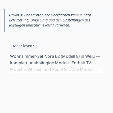
Hinweis:
Der Farbton der Oberflächen kann je nach
Beleuchtung, Umgebung und den Einstellungen des
jeweiligen Bildschirms leicht variieren.
Mehr lesen
Wohnzimmer-Set Nora B2 (Modell 8) in Weiß —
komplett unabhängige Module. Enthält TV-
Möbel, 2 Vitrinen und Regal-Set. Alle Module
beinhalten Standardfüße, falls du sie lieber auf
den Boden stellen möchtest, sowie
Wandbeschläge. Foto-Komposition dient nur als
Anregung — jedes Modul kann unabhängig
montiert werden.