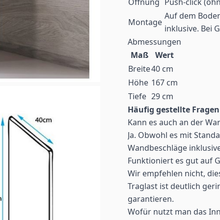
Öffnung
Push-click (ohn
Auf dem Boden
Montage
inklusive. Bei 
Abmessungen
Maß
Wert
Breite
40 cm
Höhe
167 cm
Tiefe
29 cm
Häufig gestellte Fragen
Kann es auch an der Wa
Ja. Obwohl es mit Standa
Wandbeschläge inklusive
Funktioniert es gut auf 
Wir empfehlen nicht, die
Traglast ist deutlich ger
garantieren.
Wofür nutzt man das In