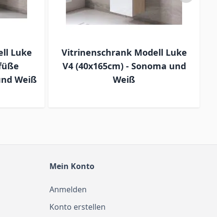
ll Luke
Vitrinenschrank Modell Luke
füße
V4 (40x165cm) - Sonoma und
und Weiß
Weiß
(
Mein Konto
Anmelden
Konto erstellen