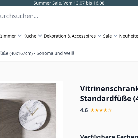
Summer Sale. Vom 13.07 bis 16.08
fzimmer
Küche
Dekoration & Accessoires
Sale
Neuheit
dfüße (40x167cm) - Sonoma und Weiß
Vitrinenschran
Standardfüße (
4.6
★★★★☆
Verfügbare Farben