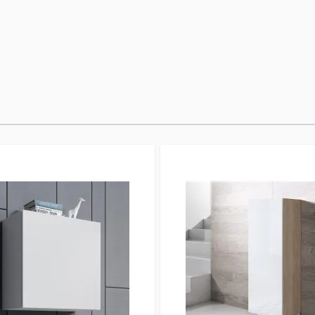
es aufzuhängen, falls
: