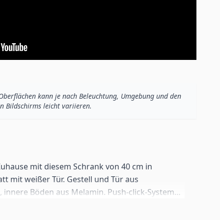
Oberflächen kann je nach Beleuchtung, Umgebung und den
n Bildschirms leicht variieren.
 Zuhause mit diesem Schrank von 40 cm in
t mit weißer Tür. Gestell und Tür aus
 innere Böden aus Melamin. Push-click-System
r Wohnzimmer, Schlafzimmer oder Flur. Mit
 cm geliefert. Inklusive aller Wandbeschläge, um