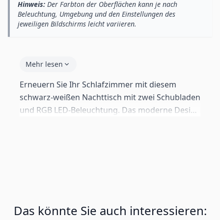
Hinweis:
Der Farbton der Oberflächen kann je nach
Beleuchtung, Umgebung und den Einstellungen des
jeweiligen Bildschirms leicht variieren.
Mehr lesen
Erneuern Sie Ihr Schlafzimmer mit diesem
schwarz-weißen Nachttisch mit zwei Schubladen
und RGB LED-Beleuchtung. Das moderne Design
vereint praktischen Stauraum mit einem System
aus 16 per Fernbedienung steuerbaren
Lichtfarben. Geeignet für die linke und rechte
Seite des Bettes für maximale Flexibilität.
Das könnte Sie auch interessieren: